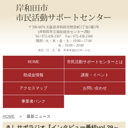
〒596-0076 大阪府岸和田市野田町1丁目5番5号
(岸和田市立福祉総合センター2階)
Tel / 072-438-2367 Fax / 072-438-2368
開所 / 火・木・金・土：10:00～17:00
水：10:00～20:00
休日 / 日・月・祝・年末年始(12/29～1/3)
HOME
市民活動サポートセンターとは
助成金情報
講座・イベント
アクセスマップ
お問い合わせ
事業者バンク
HOME
＞ 最新ニュース
きしサポラジオ【インタビュー番組vol.29～