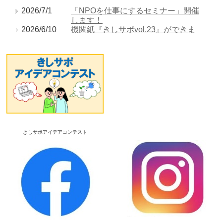
2026/7/1
「NPOを仕事にするセミナー」開催
します！
2026/6/10
機関紙『きしサポvol.23』ができま
した！
2026/5/2
非営利法人のための専門家相談会を
開催いたします
2026/1/22
「SNS入門講座講座」を開催しま
す！
2026/1/15
【YouTube動画】をアップしました
☆彡
2025/11/26
第７回きしサポアイデアコンテスト
『最終選考会』を開催します！
2025/9/12
講座・イベント情報を更新しました
きしサポアイデアコンテスト
2025/6/3
市民活動入門セミナーを開催します
2025/5/7
ファンドレイジングセミナーを開催
します
2025/2/13
【YouTube動画】2025/01/18の市民
活動ステーション コラボラ
『個人ボランティア交流会』の動画
がアップされました☆彡
2025/1/4
【第６回きしサポアイデアコンテス