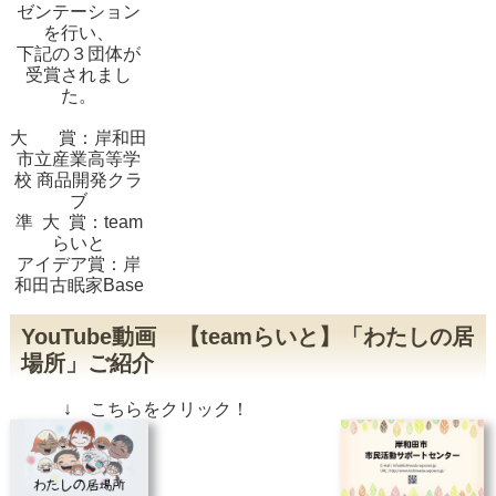
ゼンテーション
を行い、
下記の３団体が
受賞されまし
た。
大 賞：岸和田
市立産業高等学
校 商品開発クラ
ブ
準 大 賞：team
らいと
アイデア賞：岸
和田古眠家Base
YouTube動画 【teamらいと】「わたしの居
場所」ご紹介
↓ こちらをクリック！