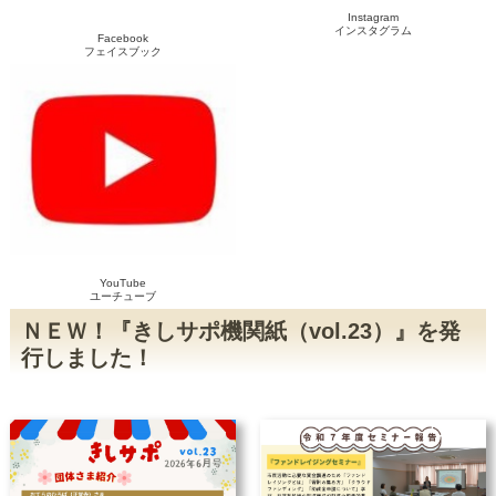
ト】YouTube動画をアップしました
Instagram
2024/8/21
きしサポYouTube動画で『teamらい
インスタグラム
Facebook
と』のご紹介をしています
フェイスブック
2024/7/2
8月23日(金)に「SNS活用講座」を開
催します
2024/7/1
7月31日に「市民活動入門セミナ
ー」を開催します
2024/4/25
第33回 かしましフェスティバルに
サポセンも出展します♪
2024/3/6
クラウドファンディング型ふるさと
納税を活用して、市民活動団体を応
援します！
2024/2/24
【動画】第５回きしサポアイデアコ
ンテストの様子を配信しました！
YouTube
2024/2/24
【動画】第５回きしサポアイデアコ
ユーチューブ
ンテスト（ダイジェスト版）配信し
ＮＥＷ！『きしサポ機関紙（vol.23）』を発
ました！
行しました！
2024/1/27
１月27日(土)に第５回きしサポアイ
デアコンテストの最終選考会を開催
しました‼
2024/1/4
【最終選考会のお知らせ】第5回きし
サポアイデアコンテスト
2023/12/8
【募集締め切りました】第5回きしサ
ポアイデアコンテスト