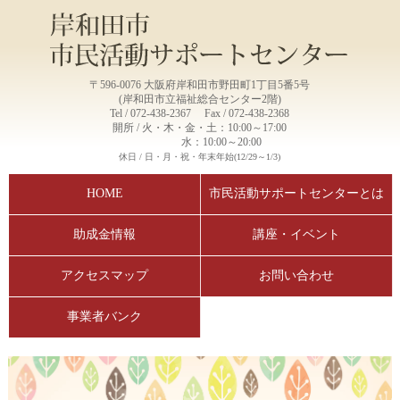
〒596-0076 大阪府岸和田市野田町1丁目5番5号
(岸和田市立福祉総合センター2階)
Tel / 072-438-2367 Fax / 072-438-2368
開所 / 火・木・金・土：10:00～17:00
水：10:00～20:00
休日 / 日・月・祝・年末年始(12/29～1/3)
HOME
市民活動サポートセンターとは
助成金情報
講座・イベント
アクセスマップ
お問い合わせ
事業者バンク