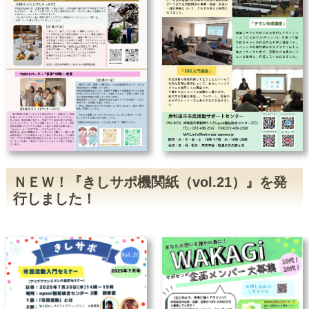
2023/11/22
『NPO法人の決算に向けた会計講
座』を行いました
2023/10/27
市民活動入門セミナーを開催しまし
た
2023/6/27
6/24(土)つながる広場「初心者でも簡
単！チョークアート」を開催しまし
た！
2023/6/15
インスタグラムを更新しました
2023/5/30
5/27(土)「チラシ作り イマドキのコ
ツ！２」を開催しました！
2023/4/27
【主催講座】チラシ作りイマドキの
コツ！２（5月27日）参加者募集
2023/3/31
きしサポラジオ【インタビュー番組
ＮＥＷ！『きしサポ機関紙（vol.21）』を発
vol.29～31】を配信しました！
行しました！
2023/3/25
3月23日『布のひもで作るリース～
つながる広場～』が行われました。
2023/3/2
2/25(土)講座「チラシ作り イマドキ
のコツ！」が開催されました。
2023/2/1
【動画】第7回目 NPO法人CAPい
ずみ－暴力防止・人権ネット『岸和
田をもっといいまちに』
2023/1/24
天然エッセンシャルで芳香美容♪アロ
マ香る無添加リップ作り～つながる