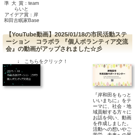
準 大 賞：team
らいと
アイデア賞：岸
和田古眠家Base
【YouTube動画】2025/01/18の市民活動ステ
ーション コラボラ 『個人ボランティア交流
会』の動画がアップされました☆彡
↓ こちらをクリック！
『岸和田をもっと
いいまちに』をテ
ーマに、社会・地
域貢献する方々に
お話を伺い、動画
を作成しました。
活動への想いやご
苦労、未来への展