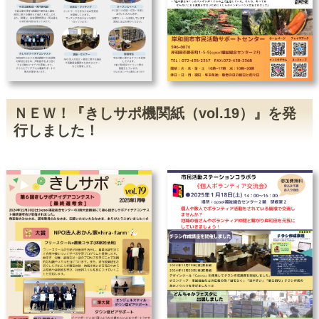
した。
2021/9/3
【お知らせ】『第3回きしサポアイデ
アコンテスト最終選考会』開催しま
す！
2021/8/31
８月27日に「今年もやります！つな
がる交流会」を行いました
2021/8/3
7月31日に「第3回きしサポアイデア
コンテスト事前セミナー」を開講し
ました
ＮＥＷ！『きしサポ機関紙（vol.19）』を発
2021/7/30
【岸和田TV MODE 2021年7月号】
行しました！
で、きしサポと活動団体が紹介され
ました！
2021/6/29
6月25日に講座「ZOOMで集まろ
う！」を開講しました
2021/2/16
2月9日に講座を開講しました
2020/11/24
11/19交流会・相談会を開催しまし
た。
2020/10/28
10月23日に講座を開講しました