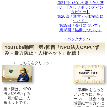
第21回つどいの場「たんぽ
ぽ」
【きしサポラジオイン
タビュー】
第20回「運営・活動拠点に
ついて」
第19回「会計について」
第18回「協働について」
バックナンバー
YouTube動画 第7回目「NPO法人CAPいず
み－暴力防止・人権ネット」配信！
↓ こちらをクリック！
第７回は、NPO
『岸和田をもっと
法人CAPいずみ
いいまちに』をテ
－暴力防止・人
ーマに、社会・地
権ネットです。
域貢献する方々に