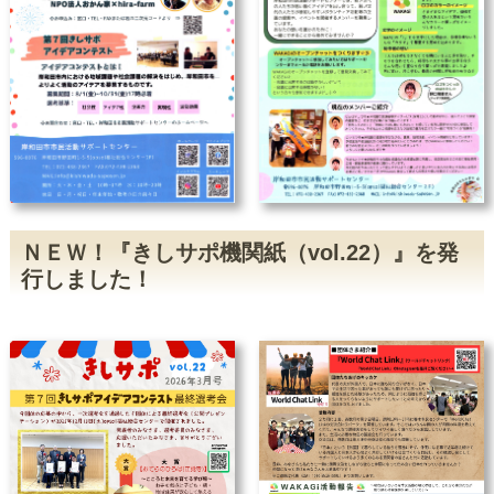
広場～開催しました！
2022/12/1
写真展『自然の宝石トンボたち』～
つながる広場～ 開催されました！
2022/11/25
【５分で活動PR！】を配信しまし
た！
2022/11/24
写真展「自然の宝石トンボたち」開
催中（11/24～26）
2022/11/17
「花と光のオープンカフェ」参加し
ました♪
2022/10/15
【受賞団体決定】第4回きしサポアイ
デアコンテスト
2022/9/30
きしサポラジオ【インタビュー番組
ＮＥＷ！『きしサポ機関紙（vol.22）』を発
vol.23～27】を配信しました！
行しました！
2022/9/27
9月24日 色彩セラピー～つながる
広場～ 開催されました。
2022/8/23
８月20日『今年もやります！つなが
る交流会』を行いました！
2022/8/16
【動画】第6回目 特定非営利活動法
人くじらのペンギンハウス～『岸和
田をもっといいまちに』
2022/8/2
7月30日『第４回きしサポアイデア
コンテスト事前セミナー』を開講し
ました。