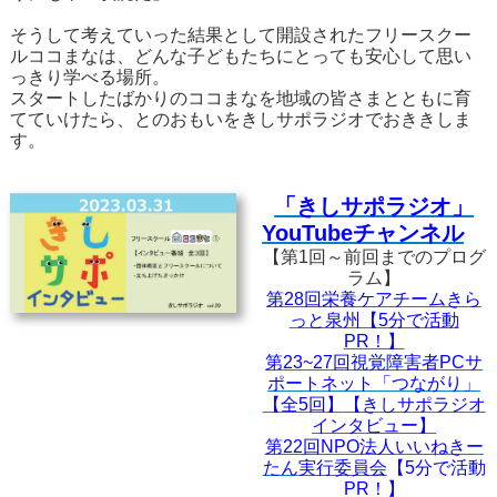
そうして考えていった結果として開設されたフリースクー
ルココまなは、どんな子どもたちにとっても安心して思い
っきり学べる場所。
スタートしたばかりのココまなを地域の皆さまとともに育
てていけたら、とのおもいをきしサポラジオでおききしま
す。
「きしサポラジオ」
YouTubeチャンネル
【第1回～前回までのプログ
ラム】
第28回
栄養ケアチームきら
っと泉州【5分で活動
PR！】
第23~27回
視覚障害者PCサ
ポートネット「つながり」
【全5回
】
【きしサポラジオ
インタビュー】
第22回NPO法人いいねきー
たん
実行委員会
【5分で活動
PR！】