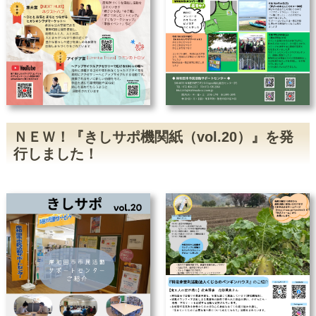
2022/7/21
7月16日『いまさら聞けないSNSの
疑問』を開講しました
2022/7/1
【募集中】第4回きしサポアイデアコ
ンテスト
2022/6/15
主催講座「いまさら聞けないSNSの
疑問」開催のお知らせ
2022/6/1
「つながる広場」の参加者を募集し
ます
2022/6/1
「5分で活動PR！」参加者募集しま
す！
2022/5/10
5月15日(日)ばらサミットinきしわだ
ＮＥＷ！『きしサポ機関紙（vol.20）』を発
2022「協賛企業・団体ブース」に参
行しました！
加します。
2022/4/23
公式LINEはじめました！
2022/4/16
きしサポのオープンスペースが利用
できます
2022/4/6
【100歳まであと209日】岸和田市市
制施行100周年カウントダウンに参
加しました！
2022/3/8
3月4日『市民活動の運営に係るお金
のはなし』を開講しました
2022/1/25
1月21日に「今年もやります！
ZOOMでつながる交流会」を行いま