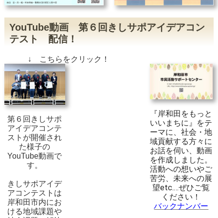
YouTube動画 第６回きしサポアイデアコン
テスト 配信！
↓ こちらをクリック！
『岸和田をもっと
第６回きしサポ
いいまちに』をテ
アイデアコンテ
ーマに、社会・地
ストが開催され
域貢献する方々に
た様子の
お話を伺い、動画
YouTube動画で
を作成しました。
す。
活動への想いやご
苦労、未来への展
きしサポアイデ
望etc.…
ぜひご覧
アコンテストは
ください！
岸和田市内にお
バックナンバー
ける地域課題や