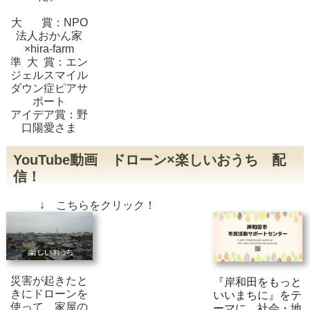
大 賞：NPO
法人おかん家
×hira-farm
準 大 賞：エン
ジェルスマイル
ダウン症ピアサ
ポート
アイデア賞：野
口陽愛さま
YouTube動画 ドローン×楽しいおうち 配
信！
↓ こちらをクリック！
災害が起きたと
『岸和田をもっと
きにドローンを
いいまちに』をテ
使って、家屋の
ーマに、社会・地