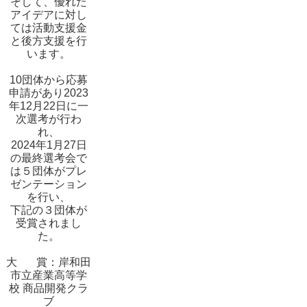
そして、優れた
アイデアに対し
ては活動支援金
と後方支援を行
います。
10団体から応募
申請があり2023
年12月22日に一
次選考が行わ
れ、
2024年1月27日
の最終選考会で
は５団体がプレ
ゼンテーション
を行い、
下記の３団体が
受賞されまし
た。
大 賞：岸和田
市立産業高等学
校 商品開発クラ
ブ